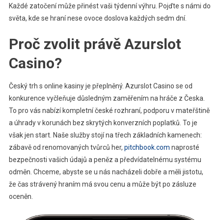
Republice
Každé zatočení může přinést vaši týdenní výhru. Pojďte s námi do
světa, kde se hraní nese ovoce doslova každých sedm dní.
Proč zvolit právě Azurslot
Casino?
Český trh s online kasiny je přeplněný. Azurslot Casino se od
konkurence vyčleňuje důsledným zaměřením na hráče z Česka.
To pro vás nabízí kompletní české rozhraní, podporu v mateřštině
a úhrady v korunách bez skrytých konverzních poplatků. To je
však jen start. Naše služby stojí na třech základních kamenech:
zábavě od renomovaných tvůrců her,
pitchbook.com
naprosté
bezpečnosti vašich údajů a peněz a předvídatelnému systému
odměn. Chceme, abyste se u nás nacházeli dobře a měli jistotu,
že čas strávený hraním má svou cenu a může být po zásluze
oceněn.