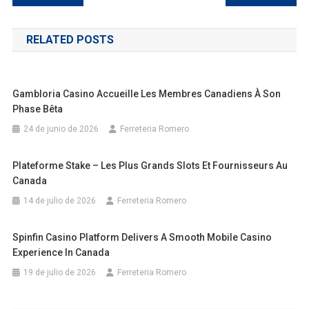
de
RELATED POSTS
entradas
Gambloria Casino Accueille Les Membres Canadiens À Son
Phase Bêta
24 de junio de 2026
Ferreteria Romero
Plateforme Stake – Les Plus Grands Slots Et Fournisseurs Au
Canada
14 de julio de 2026
Ferreteria Romero
Spinfin Casino Platform Delivers A Smooth Mobile Casino
Experience In Canada
19 de julio de 2026
Ferreteria Romero