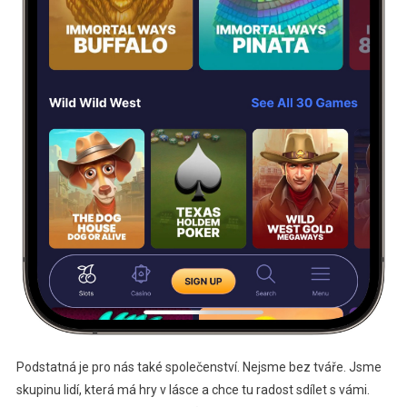
Podstatná je pro nás také společenství. Nejsme bez tváře. Jsme
skupinu lidí, která má hry v lásce a chce tu radost sdílet s vámi.