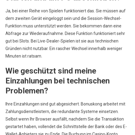
Ja, bei einer Reihe von Spielen funktioniert das. Sie müssen auf
dem zweiten Gerät eingeloggt sein und die Session-Wechsel-
Funktion muss unterstützt werden. Sie bekommen dann eine
Abfrage zur Wiederaufnahme. Diese Funktion funktioniert sehr
gut bei Slots. Bei Live-Dealer-Spielen ist sie aus technischen
Gründen nicht nutzbar. Ein rascher Wechsel innerhalb weniger
Minuten ist ratsam.
Wie geschützt sind meine
Einzahlungen bei technischen
Problemen?
Ihre Einzahlungen sind gut abgesichert. Bonuskong arbeitet mit
Zahlungsdienstleistern, die redundante Systeme einsetzen.
Selbst wenn Ihr Browser ausfällt, nachdem Sie die Transaktion
gestartet haben, vollendet die Schnittstelle der Bank oder des E-
Wallet-Anbieters sie zu Ende. Die Buchung im Casino-Konto