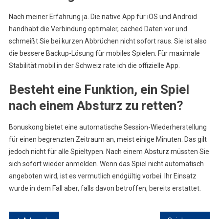
Nach meiner Erfahrung ja. Die native App für iOS und Android
handhabt die Verbindung optimaler, cached Daten vor und
schmeißt Sie bei kurzen Abbrüchen nicht sofort raus. Sie ist also
die bessere Backup-Lösung für mobiles Spielen. Für maximale
Stabilität mobil in der Schweiz rate ich die offizielle App.
Besteht eine Funktion, ein Spiel
nach einem Absturz zu retten?
Bonuskong bietet eine automatische Session-Wiederherstellung
für einen begrenzten Zeitraum an, meist einige Minuten. Das gilt
jedoch nicht für alle Spieltypen. Nach einem Absturz müssten Sie
sich sofort wieder anmelden. Wenn das Spiel nicht automatisch
angeboten wird, ist es vermutlich endgültig vorbei. Ihr Einsatz
wurde in dem Fall aber, falls davon betroffen, bereits erstattet.