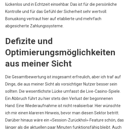
lückenlos und in Echtzeit einsehbar. Das ist für die persönliche
Kontrolle und für das Gefühl der Sicherheit sehr wertvoll.
Bonuskong vertraut hier auf etablierte und mehrfach
abgesicherte Zahlungssysteme.
Defizite und
Optimierungsmöglichkeiten
aus meiner Sicht
Die Gesamtbewertung ist insgesamt erfreulich, aber ich traf auf
Dinge, die aus meiner Sicht als vorsichtiger Nutzer besser sein
sollten. Die wesentlichste Lücke umfasst die Live-Casino-Spiele.
Ein Abbruch führt zu hier stets den Verlust der begonnenen
Hand. Eine Wiederaufnahme ist nicht realisierbar. Hier wünschte
ich mir einen klareren Hinweis, bevor man diesen Sektor betritt.
Darüber hinaus wäre ein «Session-Zurückhol»-Feature schön, das
länger als die aktuellen paar Minuten funktionsfähig bleibt. Auch