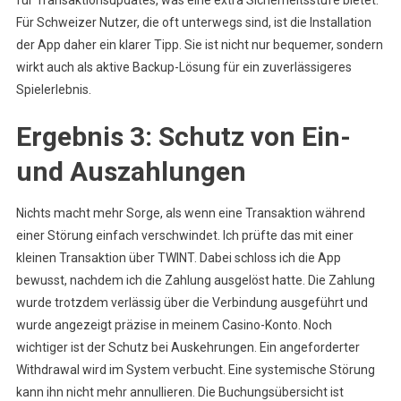
für Transaktionsupdates, was eine extra Sicherheitsstufe bietet.
Für Schweizer Nutzer, die oft unterwegs sind, ist die Installation
der App daher ein klarer Tipp. Sie ist nicht nur bequemer, sondern
wirkt auch als aktive Backup-Lösung für ein zuverlässigeres
Spielerlebnis.
Ergebnis 3: Schutz von Ein-
und Auszahlungen
Nichts macht mehr Sorge, als wenn eine Transaktion während
einer Störung einfach verschwindet. Ich prüfte das mit einer
kleinen Transaktion über TWINT. Dabei schloss ich die App
bewusst, nachdem ich die Zahlung ausgelöst hatte. Die Zahlung
wurde trotzdem verlässig über die Verbindung ausgeführt und
wurde angezeigt präzise in meinem Casino-Konto. Noch
wichtiger ist der Schutz bei Auskehrungen. Ein angeforderter
Withdrawal wird im System verbucht. Eine systemische Störung
kann ihn nicht mehr annullieren. Die Buchungsübersicht ist