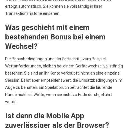
erfolgt automatisch. Sie können sie vollständig in Ihrer
Transaktionshistorie einsehen.
Was geschieht mit einem
bestehenden Bonus bei einem
Wechsel?
Die Bonusbedingungen und der Fortschritt, zum Beispiel
Wettanforderungen, bleiben bei einem Gerätewechsel vollständig
bestehen. Sie sind an Ihr Konto verknüpft, nicht an eine einzelne
Session. Es ist aber empfehlenswert, die Umsatzbedingungen im
Auge zu behalten. Ein Spielabbruch betrachtet die laufende
Runde nicht als Wette, wenn sie nicht zu Ende durchgeführt
wurde.
Ist denn die Mobile App
zuverlässiger als der Browser?