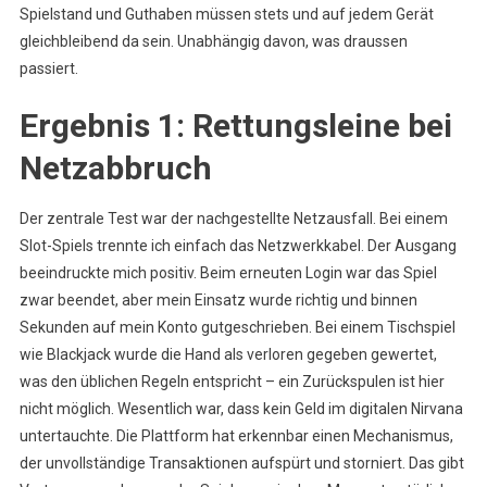
Spielstand und Guthaben müssen stets und auf jedem Gerät
gleichbleibend da sein. Unabhängig davon, was draussen
passiert.
Ergebnis 1: Rettungsleine bei
Netzabbruch
Der zentrale Test war der nachgestellte Netzausfall. Bei einem
Slot-Spiels trennte ich einfach das Netzwerkkabel. Der Ausgang
beeindruckte mich positiv. Beim erneuten Login war das Spiel
zwar beendet, aber mein Einsatz wurde richtig und binnen
Sekunden auf mein Konto gutgeschrieben. Bei einem Tischspiel
wie Blackjack wurde die Hand als verloren gegeben gewertet,
was den üblichen Regeln entspricht – ein Zurückspulen ist hier
nicht möglich. Wesentlich war, dass kein Geld im digitalen Nirvana
untertauchte. Die Plattform hat erkennbar einen Mechanismus,
der unvollständige Transaktionen aufspürt und storniert. Das gibt