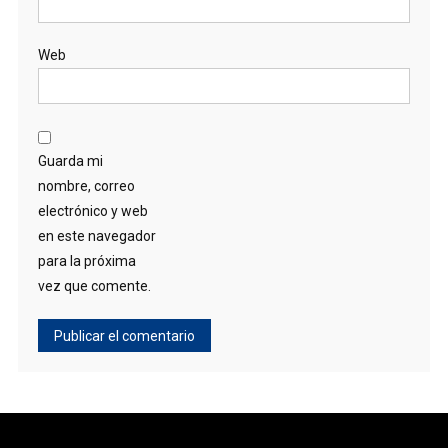
Web
Guarda mi
nombre, correo
electrónico y web
en este navegador
para la próxima
vez que comente.