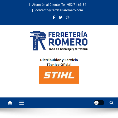
Saltar
Atención al Cliente: Tel. 952 71 63 84
al
contacto@ferreteriaromero.com
contenido
Ferretería Romero