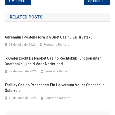
Navegación
Adrenalin i Poštena Igra u GGBet Casinu za Hrvatsku
Spinbara Casino – Live Dealer Games and Characteristics in Greece
de
RELATED POSTS
entradas
Adrenalin I Poštena Igra U GGBet Casinu Za Hrvatsku
18 de julio de 2026
Ferreteria Romero
Ik Onderzocht De Naobet Casino Rechtsklik Functionaliteit
Onafhankelijkheid Voor Nederland
22 de junio de 2026
Ferreteria Romero
Thrillsy Casino Präsentiert Ein Universum Voller Chancen In
Österreich
18 de junio de 2026
Ferreteria Romero