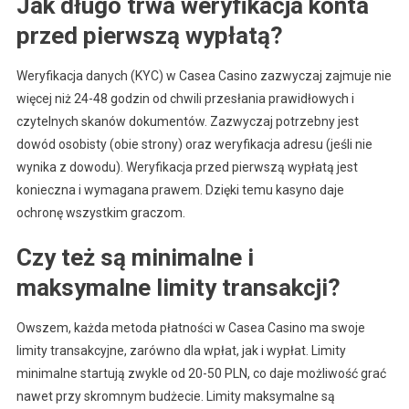
Jak długo trwa weryfikacja konta
przed pierwszą wypłatą?
Weryfikacja danych (KYC) w Casea Casino zazwyczaj zajmuje nie
więcej niż 24-48 godzin od chwili przesłania prawidłowych i
czytelnych skanów dokumentów. Zazwyczaj potrzebny jest
dowód osobisty (obie strony) oraz weryfikacja adresu (jeśli nie
wynika z dowodu). Weryfikacja przed pierwszą wypłatą jest
konieczna i wymagana prawem. Dzięki temu kasyno daje
ochronę wszystkim graczom.
Czy też są minimalne i
maksymalne limity transakcji?
Owszem, każda metoda płatności w Casea Casino ma swoje
limity transakcyjne, zarówno dla wpłat, jak i wypłat. Limity
minimalne startują zwykle od 20-50 PLN, co daje możliwość grać
nawet przy skromnym budżecie. Limity maksymalne są