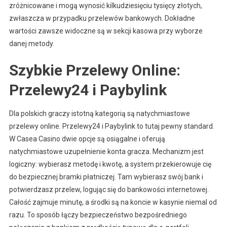
zróżnicowane i mogą wynosić kilkudziesięciu tysięcy złotych,
zwłaszcza w przypadku przelewów bankowych. Dokładne
wartości zawsze widoczne są w sekcji kasowa przy wyborze
danej metody.
Szybkie Przelewy Online:
Przelewy24 i Paybylink
Dla polskich graczy istotną kategorią są natychmiastowe
przelewy online. Przelewy24 i Paybylink to tutaj pewny standard.
W Casea Casino dwie opcje są osiągalne i oferują
natychmiastowe uzupełnienie konta gracza. Mechanizm jest
logiczny: wybierasz metodę i kwotę, a system przekierowuje cię
do bezpiecznej bramki płatniczej. Tam wybierasz swój bank i
potwierdzasz przelew, logując się do bankowości internetowej.
Całość zajmuje minutę, a środki są na koncie w kasynie niemal od
razu. To sposób łączy bezpieczeństwo bezpośredniego