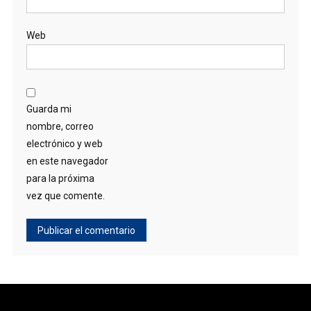
Web
Guarda mi
nombre, correo
electrónico y web
en este navegador
para la próxima
vez que comente.