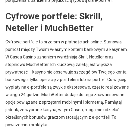
połączenia z bankiem z prędkością typową dla e-portfeli.
Cyfrowe portfele: Skrill,
Neteller i MuchBetter
Cyfrowe portfele to przełom w płatnościach online. Stanowią
pomost między Twoim własnym kontem bankowym a kasynem.
W Casea Casino uznaniem wyróżniają Skrill, Neteller oraz
stopniowo MuchBetter. Ich kluczową zaletą jest większa
prywatność – kasyno nie obserwuje szczegółów Twojego konta
bankowego, tylko operację z portfelem lub na portfel. Co więcej,
wypłaty na e-portfele są zwykle ekspresowe, często realizowane
w ciągu 24 godzin. MuchBetter dodaje do tego zaawansowane
opcje powiązane z sprzętami mobilnymi i biometrią. Pamiętaj
jednak, że wybrane kasyna, w tym Casea, mogą nie udzielać
określonych bonusów graczom stosującym z e-portfeli. To
powszechna praktyka.