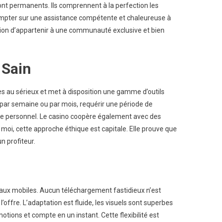
ont permanents. Ils comprennent à la perfection les
compter sur une assistance compétente et chaleureuse à
ation d’appartenir à une communauté exclusive et bien
 Sain
ès au sérieux et met à disposition une gamme d’outils
 par semaine ou par mois, requérir une période de
ace personnel. Le casino coopère également avec des
moi, cette approche éthique est capitale. Elle prouve que
n profiteur.
inaux mobiles. Aucun téléchargement fastidieux n’est
 l’offre. L’adaptation est fluide, les visuels sont superbes
tions et compte en un instant. Cette flexibilité est