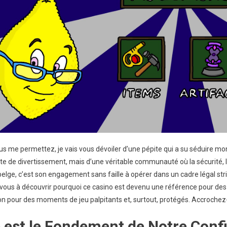
Ligne
:
Votre
Casino
En
Ligne
De
Sécurité,
Agréé
Et
Apprécié
En
Belgique
 vous me permettez, je vais vous dévoiler d’une pépite qui a su séduire m
te de divertissement, mais d’une véritable communauté où la sécurité, la 
lge, c’est son engagement sans faille à opérer dans un cadre légal stric
ous à découvrir pourquoi ce casino est devenu une référence pour des mil
ion pour des moments de jeu palpitants et, surtout, protégés. Accrochez-
 est le Fondement de Notre Conf