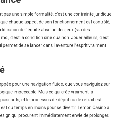
est pas une simple formalité, c’est une contrainte juridique
ie que chaque aspect de son fonctionnement est contrôlé,
tification de l’équité absolue des jeux (via des
i, c’est la condition sine qua non. Jouer ailleurs, c’est
ui permet de se lancer dans l’aventure l’esprit vraiment
té
loppée pour une navigation fluide, que vous naviguiez sur
logique impeccable. Mais ce qui crée vraiment la
es puissants, et le processus de dépôt ou de retrait est
r est du temps en moins pour se divertir. Lemon Casino a
n design qui procurent immédiatement envie de prolonger.