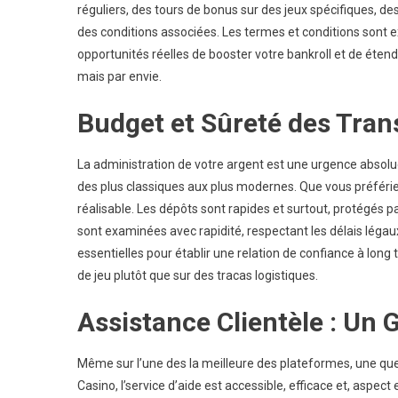
réguliers, des tours de bonus sur des jeux spécifiques, d
des conditions associées. Les termes et conditions sont ex
opportunités réelles de booster votre bankroll et de étendr
mais par envie.
Budget et Sûreté des Tran
La administration de votre argent est une urgence abso
des plus classiques aux plus modernes. Que vous préfériez 
réalisable. Les dépôts sont rapides et surtout, protégés pa
sont examinées avec rapidité, respectant les délais légaux,
essentielles pour établir une relation de confiance à long
de jeu plutôt que sur des tracas logistiques.
Assistance Clientèle : Un 
Même sur l’une des la meilleure des plateformes, une ques
Casino, l’service d’aide est accessible, efficace et, aspec