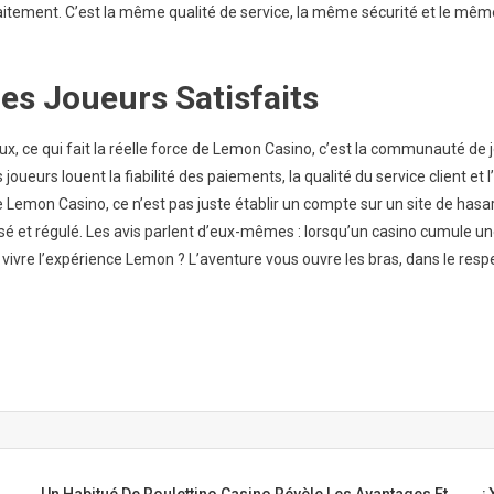
tement. C’est la même qualité de service, la même sécurité et le même 
es Joueurs Satisfaits
ux, ce qui fait la réelle force de Lemon Casino, c’est la communauté de j
 joueurs louent la fiabilité des paiements, la qualité du service client et
e Lemon Casino, ce n’est pas juste établir un compte sur un site de hasa
sé et régulé. Les avis parlent d’eux-mêmes : lorsqu’un casino cumule une
t à vivre l’expérience Lemon ? L’aventure vous ouvre les bras, dans le re