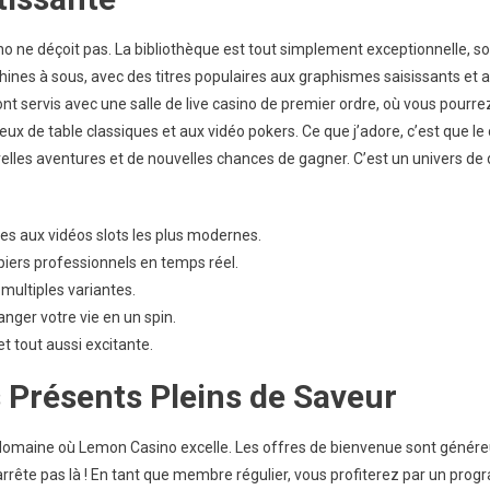
ino ne déçoit pas. La bibliothèque est tout simplement exceptionnelle, 
es à sous, avec des titres populaires aux graphismes saisissants et aux
t servis avec une salle de live casino de premier ordre, où vous pourrez dé
jeux de table classiques et aux vidéo pokers. Ce que j’adore, c’est que
velles aventures et de nouvelles chances de gagner. C’est un univers de
ues aux vidéos slots les plus modernes.
iers professionnels en temps réel.
 multiples variantes.
nger votre vie en un spin.
t tout aussi excitante.
 Présents Pleins de Saveur
 un domaine où Lemon Casino excelle. Les offres de bienvenue sont gén
’arrête pas là ! En tant que membre régulier, vous profiterez par un pro