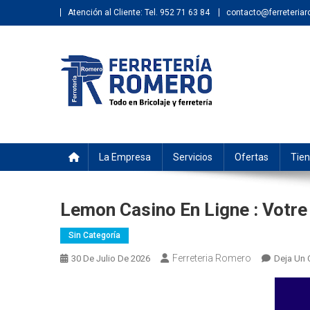
Saltar
Atención al Cliente: Tel. 952 71 63 84
contacto@ferreteria
al
contenido
Ferretería Romero
La Empresa
Servicios
Ofertas
Tie
Lemon Casino En Ligne : Votre
Sin Categoría
Ferreteria Romero
30 De Julio De 2026
Deja Un 