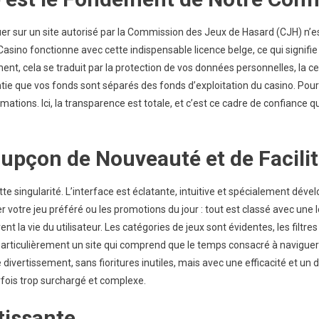
, jouer sur un site autorisé par la Commission des Jeux de Hasard (CJH) n’
Casino fonctionne avec cette indispensable licence belge, ce qui signif
ment, cela se traduit par la protection de vos données personnelles, la cer
ie que vos fonds sont séparés des fonds d’exploitation du casino. Pour mo
mations. Ici, la transparence est totale, et c’est ce cadre de confiance q
oupçon de Nouveauté et de Facili
e singularité. L’interface est éclatante, intuitive et spécialement déve
 votre jeu préféré ou les promotions du jour : tout est classé avec une 
ent la vie du utilisateur. Les catégories de jeux sont évidentes, les filtr
e particulièrement un site qui comprend que le temps consacré à navigue
divertissement, sans fioritures inutiles, mais avec une efficacité et u
rfois trop surchargé et complexe.
issante