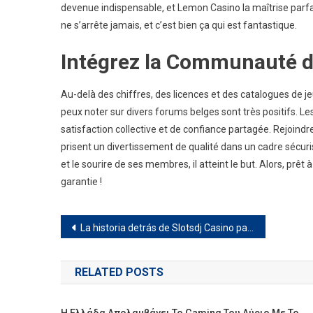
devenue indispensable, et Lemon Casino la maîtrise parfai
ne s’arrête jamais, et c’est bien ça qui est fantastique.
Intégrez la Communauté d
Au-delà des chiffres, des licences et des catalogues de je
peux noter sur divers forums belges sont très positifs. Les
satisfaction collective et de confiance partagée. Rejoindr
prisent un divertissement de qualité dans un cadre sécuri
et le sourire de ses membres, il atteint le but. Alors, prê
garantie !
Navegación
La historia detrás de Slotsdj Casino para jugadores españoles
de
RELATED POSTS
entradas