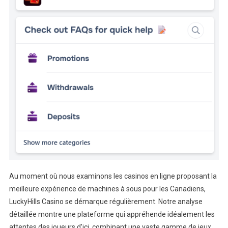
En
Argent
Réel
Au
Canada
Au moment où nous examinons les casinos en ligne proposant la
meilleure expérience de machines à sous pour les Canadiens,
LuckyHills Casino se démarque régulièrement. Notre analyse
détaillée montre une plateforme qui appréhende idéalement les
attentes des joueurs d’ici, combinant une vaste gamme de jeux