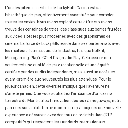
L’un des piliers essentiels de LuckyHalls Casino est sa
bibliothèque de jeux, attentivement constituée pour combler
toutes les envies. Nous avons exploré cette offre et y avons
trouvé des centaines de titres, des classiques aux barres fruitées
aux vidéo-slots les plus modernes avec des graphismes de
cinéma. La force de LuckyHills réside dans ses partenariats avec
les meilleurs fournisseurs de l’industrie, tels que NetEnt,
Microgaming, Play’n GO et Pragmatic Play. Cela assure non
seulement une qualité de jeu exceptionnelle et une équité
certifiée par des audits indépendants, mais aussi un accès en
avant-première aux nouveautés les plus attendues. Pour le
joueur canadien, cette diversité implique que l’aventure ne
s’arrête jamais. Que vous souhaitiez l’ambiance d’un casino
terrestre de Montréal ou l’innovation des jeux à megaways, notre
parcours sur la plateforme montre qu’il y a toujours une nouvelle
expérience à découvrir, avec des taux de redistribution (RTP)
compétitifs qui respectent les standards internationaux.