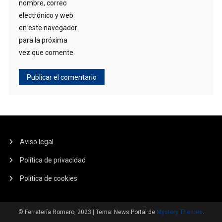
nombre, correo
electrónico y web
en este navegador
para la próxima
vez que comente.
Aviso legal
Política de privacidad
Política de cookies
© Ferretería Romero, 2023
|
Tema: News Portal de
Mystery Themes
.