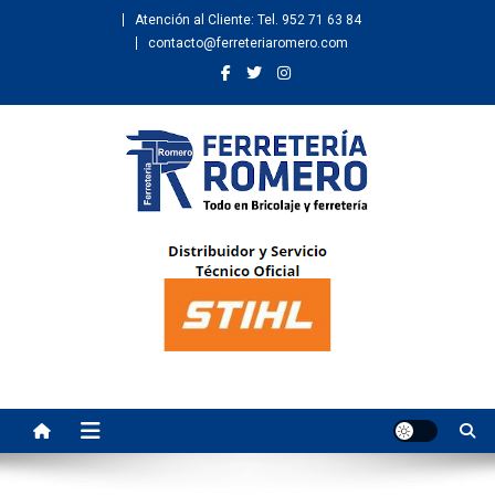
Saltar
Atención al Cliente: Tel. 952 71 63 84
al
contacto@ferreteriaromero.com
contenido
Ferretería Romero