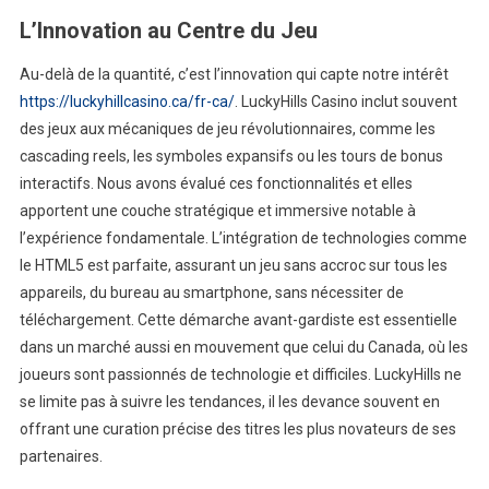
L’Innovation au Centre du Jeu
Au-delà de la quantité, c’est l’innovation qui capte notre intérêt
https://luckyhillcasino.ca/fr-ca/
. LuckyHills Casino inclut souvent
des jeux aux mécaniques de jeu révolutionnaires, comme les
cascading reels, les symboles expansifs ou les tours de bonus
interactifs. Nous avons évalué ces fonctionnalités et elles
apportent une couche stratégique et immersive notable à
l’expérience fondamentale. L’intégration de technologies comme
le HTML5 est parfaite, assurant un jeu sans accroc sur tous les
appareils, du bureau au smartphone, sans nécessiter de
téléchargement. Cette démarche avant-gardiste est essentielle
dans un marché aussi en mouvement que celui du Canada, où les
joueurs sont passionnés de technologie et difficiles. LuckyHills ne
se limite pas à suivre les tendances, il les devance souvent en
offrant une curation précise des titres les plus novateurs de ses
partenaires.