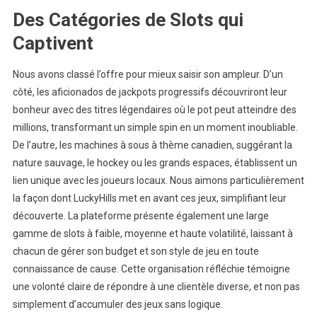
Des Catégories de Slots qui
Captivent
Nous avons classé l’offre pour mieux saisir son ampleur. D’un
côté, les aficionados de jackpots progressifs découvriront leur
bonheur avec des titres légendaires où le pot peut atteindre des
millions, transformant un simple spin en un moment inoubliable.
De l’autre, les machines à sous à thème canadien, suggérant la
nature sauvage, le hockey ou les grands espaces, établissent un
lien unique avec les joueurs locaux. Nous aimons particulièrement
la façon dont LuckyHills met en avant ces jeux, simplifiant leur
découverte. La plateforme présente également une large
gamme de slots à faible, moyenne et haute volatilité, laissant à
chacun de gérer son budget et son style de jeu en toute
connaissance de cause. Cette organisation réfléchie témoigne
une volonté claire de répondre à une clientèle diverse, et non pas
simplement d’accumuler des jeux sans logique.