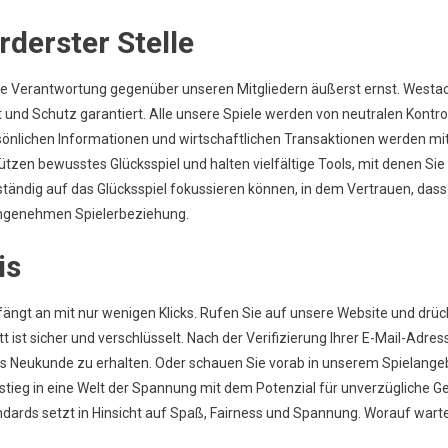
derster Stelle
e Verantwortung gegenüber unseren Mitgliedern äußerst ernst. Westac
it und Schutz garantiert. Alle unsere Spiele werden von neutralen Kont
rsönlichen Informationen und wirtschaftlichen Transaktionen werden m
zen bewusstes Glücksspiel und halten vielfältige Tools, mit denen Sie 
llständig auf das Glücksspiel fokussieren können, in dem Vertrauen, da
d angenehmen Spielerbeziehung.
is
fängt an mit nur wenigen Klicks. Rufen Sie auf unsere Website und drück
t ist sicher und verschlüsselt. Nach der Verifizierung Ihrer E-Mail-Adr
s Neukunde zu erhalten. Oder schauen Sie vorab in unserem Spielangebot
Einstieg in eine Welt der Spannung mit dem Potenzial für unverzügliche
dards setzt in Hinsicht auf Spaß, Fairness und Spannung. Worauf warte