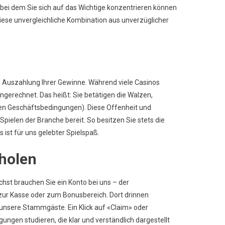
 bei dem Sie sich auf das Wichtige konzentrieren können
iese unvergleichliche Kombination aus unverzüglicher
en Auszahlung Ihrer Gewinne. Während viele Casinos
gerechnet. Das heißt: Sie betätigen die Walzen,
en Geschäftsbedingungen). Diese Offenheit und
pielen der Branche bereit. So besitzen Sie stets die
 ist für uns gelebter Spielspaß.
bholen
chst brauchen Sie ein Konto bei uns – der
h zur Kasse oder zum Bonusbereich. Dort drinnen
 unsere Stammgäste. Ein Klick auf «Claim» oder
ungen studieren, die klar und verständlich dargestellt