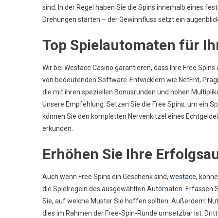
sind. In der Regel haben Sie die Spins innerhalb eines fe
Drehungen starten – der Gewinnfluss setzt ein augenblick
Top Spielautomaten für I
Wir bei Westace Casino garantieren, dass Ihre Free Spin
von bedeutenden Software-Entwicklern wie NetEnt, Pragma
die mit ihren speziellen Bonusrunden und hohen Multiplik
Unsere Empfehlung: Setzen Sie die Free Spins, um ein Spie
können Sie den kompletten Nervenkitzel eines Echtgeldein
erkunden.
Erhöhen Sie Ihre Erfolgsa
Auch wenn Free Spins ein Geschenk sind,
westace
, könne
die Spielregeln des ausgewählten Automaten. Erfassen Si
Sie, auf welche Muster Sie hoffen sollten. Außerdem: Nut
dies im Rahmen der Free-Spin-Runde umsetzbar ist. Dritt