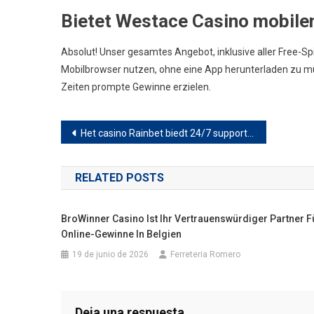
Bietet Westace Casino mobilen
Absolut! Unser gesamtes Angebot, inklusive aller Free-Sp
Mobilbrowser nutzen, ohne eine App herunterladen zu müs
Zeiten prompte Gewinne erzielen.
Navegación
Het casino Rainbet biedt 24/7 support en transparant spel in Nederland
de
RELATED POSTS
entradas
BroWinner Casino Ist Ihr Vertrauenswürdiger Partner F
Online-Gewinne In Belgien
19 de junio de 2026
Ferreteria Romero
Deja una respuesta