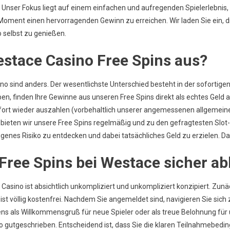
 Unser Fokus liegt auf einem einfachen und aufregenden Spielerlebnis,
Sichern
Moment einen hervorragenden Gewinn zu erreichen. Wir laden Sie ein, d
Sie
Sich
 selbst zu genießen.
Free
stace Casino Free Spins aus?
Spins
Und
Holen
sino sind anders. Der wesentlichste Unterschied besteht in der sofortig
Sie
 finden Ihre Gewinne aus unseren Free Spins direkt als echtes Geld an
Sich
ort wieder auszahlen (vorbehaltlich unserer angemessenen allgemein
Sofort
 bieten wir unsere Free Spins regelmäßig und zu den gefragtesten Slot-S
In
genes Risiko zu entdecken und dabei tatsächliches Geld zu erzielen. Das
Österreich
 Free Spins bei Westace sicher a
asino ist absichtlich unkompliziert und unkompliziert konzipiert. Zunä
st völlig kostenfrei. Nachdem Sie angemeldet sind, navigieren Sie sic
ns als Willkommensgruß für neue Spieler oder als treue Belohnung für
 gutgeschrieben. Entscheidend ist, dass Sie die klaren Teilnahmebeding