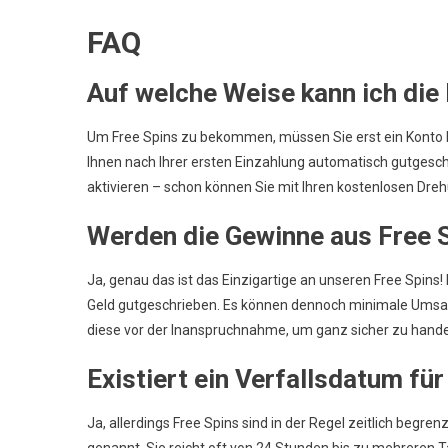
FAQ
Auf welche Weise kann ich die
Um Free Spins zu bekommen, müssen Sie erst ein Konto be
Ihnen nach Ihrer ersten Einzahlung automatisch gutgesc
aktivieren – schon können Sie mit Ihren kostenlosen Dr
Werden die Gewinne aus Free 
Ja, genau das ist das Einzigartige an unseren Free Spins
Geld gutgeschrieben. Es können dennoch minimale Umsatz
diese vor der Inanspruchnahme, um ganz sicher zu hande
Existiert ein Verfallsdatum für
Ja, allerdings Free Spins sind in der Regel zeitlich beg