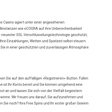
e Casino agiert unter einer angesehenen
rollinstanzen wie eCOGRA auf ihre Unberechenbarkeit
it neuester SSL-Verschlüsselungstechnologie geschützt,
Ihre Einzahlungen, Wetten und Spielzeit selbst steuern
ss Sie in einer geschützten und zuverlässigen Atmosphäre
en Sie auf den auffälligen «Registrieren»-Button. Füllen
esse ist Ihr Konto bereit und Sie können umgehend eine
 an und lassen Sie sich von der Vielfalt begeistern.
 Gewinne. Wir freuen uns darauf, Sie aufzunehmen und
n Sie noch? Ihre Free Spins und Ihr erster großer Gewinn