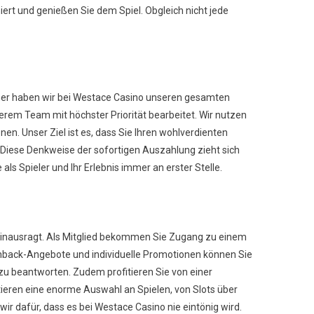
iert und genießen Sie dem Spiel. Obgleich nicht jede
aher haben wir bei Westace Casino unseren gesamten
erem Team mit höchster Priorität bearbeitet. Wir nutzen
n. Unser Ziel ist es, dass Sie Ihren wohlverdienten
Diese Denkweise der sofortigen Auszahlung zieht sich
s Spieler und Ihr Erlebnis immer an erster Stelle.
ns hinausragt. Als Mitglied bekommen Sie Zugang zu einem
Cashback-Angebote und individuelle Promotionen können Sie
u beantworten. Zudem profitieren Sie von einer
ntieren eine enorme Auswahl an Spielen, von Slots über
ir dafür, dass es bei Westace Casino nie eintönig wird.