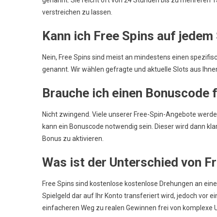
genannt. Sie reicht oft von 24 Stunden bis zu mehreren 
verstreichen zu lassen.
Kann ich Free Spins auf jedem
Nein, Free Spins sind meist an mindestens einen spezifi
genannt. Wir wählen gefragte und aktuelle Slots aus Ihnen
Brauche ich einen Bonuscode f
Nicht zwingend. Viele unserer Free-Spin-Angebote werden
kann ein Bonuscode notwendig sein. Dieser wird dann kla
Bonus zu aktivieren.
Was ist der Unterschied von 
Free Spins sind kostenlose kostenlose Drehungen an ein
Spielgeld dar auf Ihr Konto transferiert wird, jedoch v
einfacheren Weg zu realen Gewinnen frei von komplexe