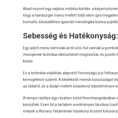
Akad viszont egy sajátos mobilos kérdés: a képernyőori
hogy a hamburger menü mellett több elem újra megjelenik
biztosító, készülékhez igazodó menülogika kulcsa a ját
Sebesség és Hatékonyság:
Egy adott menü nemcsak arról szól, hol vannak a gombok, 
menüjének technikai elkészítését megnéztük, és pozitív 
késés.
Ez a technikai stabilitás alapvető fontosságú a jó felh
keresgélésre számít. A késlekedő menük bosszúságot és a
az oldalról, és a dizájn mellett a backend teljesítményr
A tempó rejtélye egy részben a kód finomhangolásában á
készültek. Ezen túl a tartalom eredményes tárolása (cach
melyek a Wonaco felületének folyékony érzetét kölcsönzi