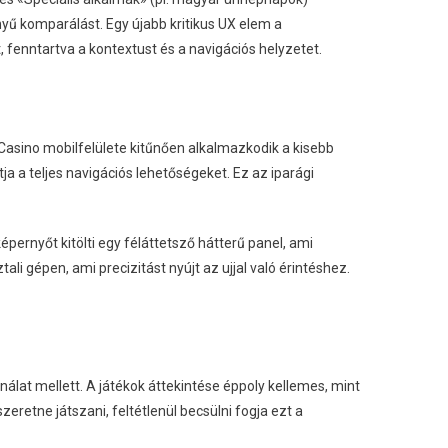
ű komparálást. Egy újabb kritikus UX elem a
 fenntartva a kontextust és a navigációs helyzetet.
asino mobilfelülete kitűnően alkalmazkodik a kisebb
 a teljes navigációs lehetőségeket. Ez az iparági
pernyőt kitölti egy féláttetsző hátterű panel, ami
 gépen, ami precizitást nyújt az ujjal való érintéshez.
at mellett. A játékok áttekintése éppoly kellemes, mint
retne játszani, feltétlenül becsülni fogja ezt a