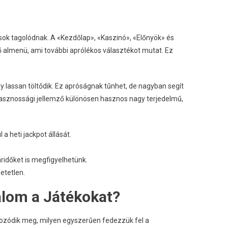
tások tagolódnak. A «Kezdőlap», «Kaszinó», «Előnyök» és
ülő almenü, ami további aprólékos választékot mutat. Ez
 lassan töltődik. Ez apróságnak tűnhet, de nagyban segít
 hasznossági jellemző különösen hasznos nagy terjedelmű,
 a heti jackpot állását.
ridőket is megfigyelhetünk.
etetlen.
álom a Játékokat?
tározódik meg, milyen egyszerűen fedezzük fel a