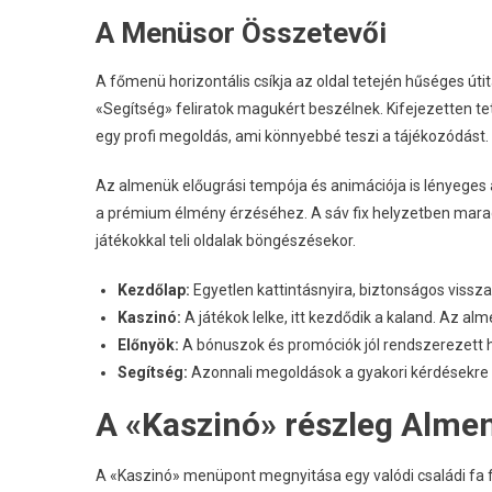
A Menüsor Összetevői
A főmenü horizontális csíkja az oldal tetején hűséges útit
«Segítség» feliratok magukért beszélnek. Kifejezetten tet
egy profi megoldás, ami könnyebbé teszi a tájékozódást.
Az almenük előugrási tempója és animációja is lényeges 
a prémium élmény érzéséhez. A sáv fix helyzetben marad 
játékokkal teli oldalak böngészésekor.
Kezdőlap:
Egyetlen kattintásnyira, biztonságos visszaté
Kaszinó:
A játékok lelke, itt kezdődik a kaland. Az al
Előnyök:
A bónuszok és promóciók jól rendszerezett h
Segítség:
Azonnali megoldások a gyakori kérdésekre és
A «Kaszinó» részleg Almen
A «Kaszinó» menüpont megnyitása egy valódi családi fa fel